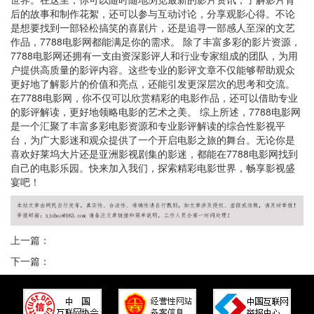
后的故事和制作花絮，还可以参与互动讨论，分享观影心得。不论
是想要找到一部轻松搞笑的喜剧片，还是追寻一部感人至深的文艺
作品，7788电影网都能满足你的需求。 除了丰富多彩的影片资源，
7788电影网还拥有一支由资深影评人和行业专家组成的团队，为用
户提供高质量的影评内容。这些专业的影评文章不仅能够帮助观众
更好地了解影片的价值和亮点，还能引发更深层次的思考和交流。
在7788电影网，你不仅可以欣赏精彩的电影作品，还可以借助专业
的影评解读，更好地领略电影的艺术之美。 综上所述，7788电影网
是一个汇聚了丰富多彩电影资源和专业影评解读的综合性影视平
台，为广大影迷和观众提供了一个开启电影之旅的舞台。无论你是
喜欢好莱坞大片还是亚洲影视剧集的影迷，都能在7788电影网找到
自己的电影乐园。快来加入我们，探索精彩电影世界，畅享影视盛
宴吧！
上一篇：
下一篇：