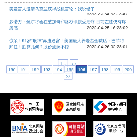
美发言人澄清乌克兰获得战机言论：我说错了
2022-04-25 22:10:51
多诺万：鲍尔将会在芝加哥和洛杉矶接受治疗 目前左膝仍有疼
痛感
2022-04-25 16:28:02
惊呆！91岁“股神”再遭逼宫！美国最大养老基金喊话：巴菲特
卸任！胜算几何？股价波澜不惊
2022-04-26 02:28:01
1...
<<
190
191
192
193
194
195
196
197
198
199
200
>>