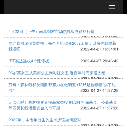
4月22日（下午）南昌钢材市场热轧板卷价格行情
2022-04-27 16:44:02
网红直播调侃黄晓明：每个月给你开20万工资，以后你就跟着
我混吧
2022-04-27 16:34:01
*ST实达连收4个涨停板
2022-04-27 20:46:42
96岁英女王从美丽公主到彩虹女王 近百年时尚穿搭太绝
2022-04-27 11:37:28
芬奇：森林狼和灰熊队都努力在做调整 G2只是被狠狠“踢了屁
股”
2022-04-27 11:37:28
证监会呼吁机构投资者提高权益投资比例 社保基金、公募基金
等四类长线增量资金入市可期
2022-04-27 11:37:28
2022年，本命年出生的生肖虎该如何应对
2022-04-27 11:37:28