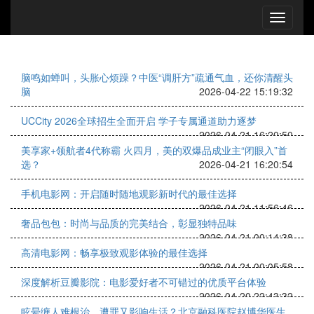
脑鸣如蝉叫，头胀心烦躁？中医“调肝方”疏通气血，还你清醒头
脑
2026-04-22 15:19:32
UCCity 2026全球招生全面开启 学子专属通道助力逐梦
2026-04-21 16:20:50
美享家+领航者4代称霸 火四月，美的双爆品成业主“闭眼入”首
选？
2026-04-21 16:20:54
手机电影网：开启随时随地观影新时代的最佳选择
2026-04-21 11:56:46
奢品包包：时尚与品质的完美结合，彰显独特品味
2026-04-21 00:14:38
高清电影网：畅享极致观影体验的最佳选择
2026-04-21 00:05:58
深度解析豆瓣影院：电影爱好者不可错过的优质平台体验
2026-04-20 22:43:32
眩晕缠人难根治、遭罪又影响生活？北京融科医院赵博华医生