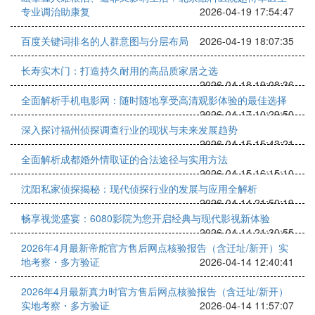
专业调治助康复
2026-04-19 17:54:47
百度关键词排名的人群意图与分层布局
2026-04-19 18:07:35
长寿实木门：打造持久耐用的高品质家居之选
2026-04-18 19:08:36
全面解析手机电影网：随时随地享受高清观影体验的最佳选择
2026-04-17 10:29:50
深入探讨福州侦探调查行业的现状与未来发展趋势
2026-04-15 15:43:21
全面解析成都婚外情取证的合法途径与实用方法
2026-04-15 16:15:10
沈阳私家侦探揭秘：现代侦探行业的发展与应用全解析
2026-04-14 21:50:19
畅享视觉盛宴：6080影院为您开启经典与现代影视新体验
2026-04-14 21:30:55
2026年4月最新帝舵官方售后网点核验报告（含迁址/新开）实
地考察・多方验证
2026-04-14 12:40:41
2026年4月最新真力时官方售后网点核验报告（含迁址/新开）
实地考察・多方验证
2026-04-14 11:57:07